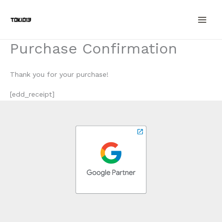
Ir
al
contenido
Purchase Confirmation
Thank you for your purchase!
[edd_receipt]